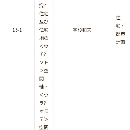
究?
住宅
住
及び
宅・
15-1
住宅
宇杉和夫
都市
地の
計画
＜ウ
チ?
ソト
＞空
間
軸・
＜ウ
ラ?
オモ
テ＞
空間