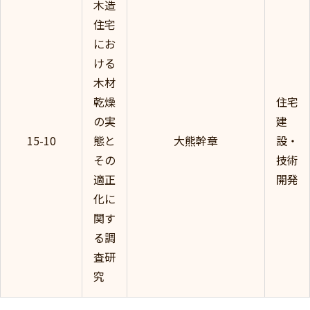
木造
住宅
にお
ける
木材
乾燥
住宅
の実
建
15-10
態と
大熊幹章
設・
その
技術
適正
開発
化に
関す
る調
査研
究