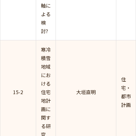
軸に
よる
検
討?
寒冷
積雪
地域
にお
住
ける
宅・
15-2
住宅
大垣直明
都市
地計
計画
画に
関す
る研
究