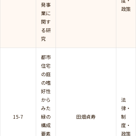
度・
発事
政策
業に
関す
る研
究
都市
住宅
の庭
の嗜
好性
から
法
みた
律・
15-7
緑の
田畑貞寿
制
構成
度・
要素
政策