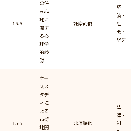
の住
経
み心
済・
地に
15-5
託摩武俊
社
関す
会・
る心
経営
理学
的検
討
ケー
スス
タデ
ィに
法
よる
律・
市街
15-6
北原鉄也
制
地開