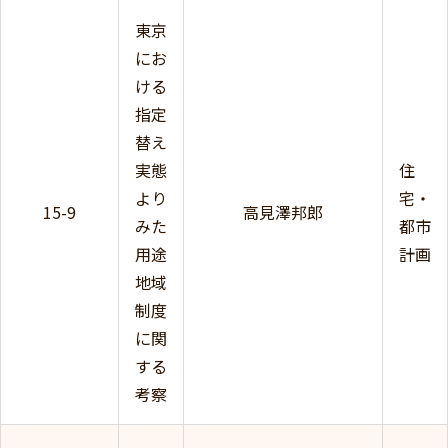
東京
にお
ける
指定
替え
実態
住
より
宅・
15-9
高見澤邦郎
みた
都市
用途
計画
地域
制度
に関
する
考察