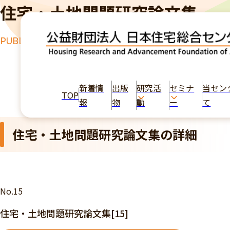
住宅・土地問題研究論文集
PUBLICATION
TOP
研究活動
住宅・土地問題研究論文集[15]
新着情
出版
研究活
セミナ
当セン
TOP
報
物
動
ー
て
住宅・土地問題研究論文集の詳細
No.15
住宅・土地問題研究論文集[15]