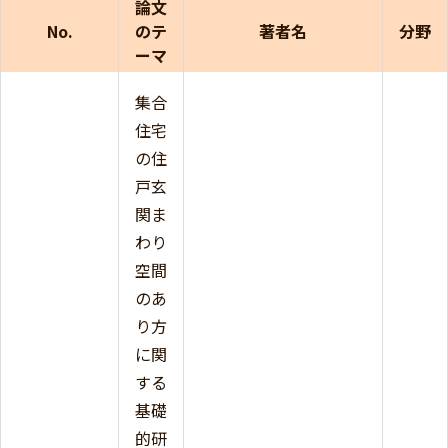
論文
No.
のテ
著者名
分野
ーマ
集合
住宅
の住
戸玄
関ま
わり
空間
のあ
り方
に関
する
基礎
的研