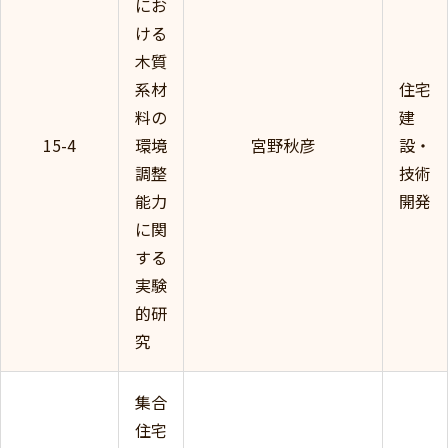
にお
ける
木質
系材
住宅
料の
建
15-4
環境
宮野秋彦
設・
調整
技術
能力
開発
に関
する
実験
的研
究
集合
住宅