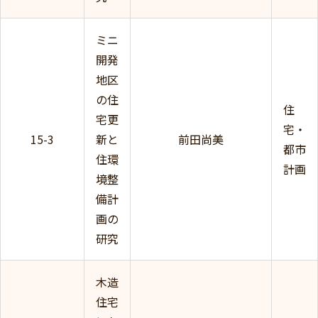
ミニ
開発
地区
の住
住
宅更
宅・
15-3
新と
前田尚美
都市
住環
計画
境整
備計
画の
研究
木造
住宅