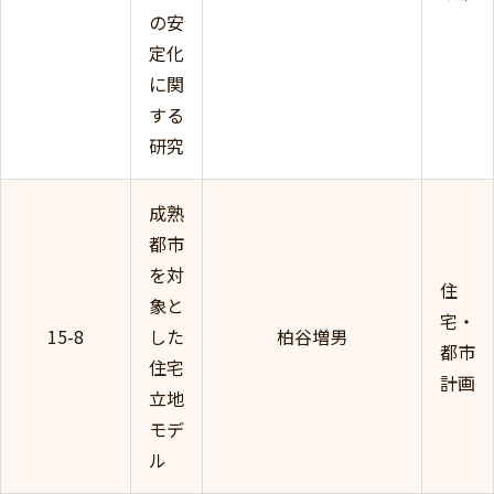
の安
定化
に関
する
研究
成熟
都市
を対
住
象と
宅・
15-8
した
柏谷増男
都市
住宅
計画
立地
モデ
ル