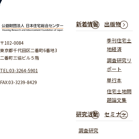
新着情報
出版物
季刊住宅土
〒102-0084
地経済
東京都千代田区二番町6番地3
二番町三協ビル５階
調査研究リ
ポート
TEL:03-3264-5901
単行本
FAX:03-3239-8429
住宅土地問
題論文集
研究活動
セミナー
調査研究