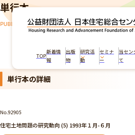
単行本
PUBLICATION
TOP
出版物
住宅土地問題の研究動向 (5) 1993年１月-６月
新着情
出版
研究活
セミナ
当セン
TOP
報
物
動
ー
て
単行本の詳細
No.92905
住宅土地問題の研究動向 (5) 1993年１月-６月