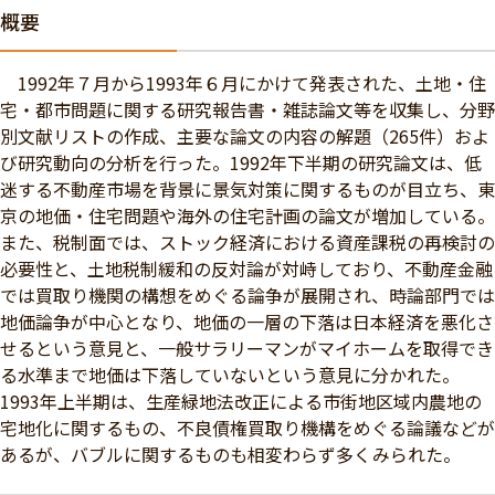
概要
1992年７月から1993年６月にかけて発表された、土地・住
宅・都市問題に関する研究報告書・雑誌論文等を収集し、分野
別文献リストの作成、主要な論文の内容の解題（265件）およ
び研究動向の分析を行った。1992年下半期の研究論文は、低
迷する不動産市場を背景に景気対策に関するものが目立ち、東
京の地価・住宅問題や海外の住宅計画の論文が増加している。
また、税制面では、ストック経済における資産課税の再検討の
必要性と、土地税制緩和の反対論が対峙しており、不動産金融
では買取り機関の構想をめぐる論争が展開され、時論部門では
地価論争が中心となり、地価の一層の下落は日本経済を悪化さ
せるという意見と、一般サラリーマンがマイホームを取得でき
る水準まで地価は下落していないという意見に分かれた。
1993年上半期は、生産緑地法改正による市街地区域内農地の
宅地化に関するもの、不良債権買取り機構をめぐる論議などが
あるが、バブルに関するものも相変わらず多くみられた。