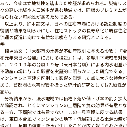
あり、今後は立地特性を踏まえた検証が求められる。災害リス
クの高い地域や人口減少が進む地域では、同様のプレミアムが
得られない可能性があるためである。
以上より、鈴木論文は、日本の住宅市場における認証制度の
役割と効果を明らかにし、住宅ストックの長寿命化と既存住宅
流通の促進に向けて有益な示唆を与える研究といえる。
◉
相場論文（「大都市の水害が不動産取引に与える影響：『令
和元年東日本台風』における検証」）は、多摩川下流域を対象
に、２０１９年の台風１９号（東日本台風）による内水氾濫が
不動産市場に与えた影響を実証的に明らかにした研究である。
マンションと戸建を区別して影響を測定した点に大きな特色が
あり、首都圏の水害影響を扱った統計的研究としても先駆性が
高い。
分析結果から、浸水地域では価格下落や値下げ率の割引拡大
が確認され、とくにマンションの上層階で負の効果が有意とな
る一方、下層階では有意でない。この一見直観に反する結果
は、東日本台風でマンションの地下・低層部にある電源設備が
浸水し、長期の停電・断水が生じたことが広く報じられた点が