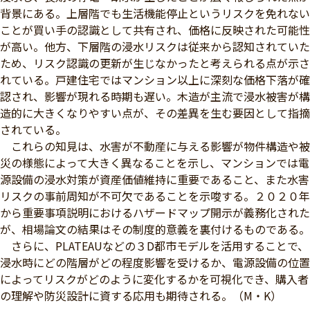
背景にある。上層階でも生活機能停止というリスクを免れない
ことが買い手の認識として共有され、価格に反映された可能性
が高い。他方、下層階の浸水リスクは従来から認知されていた
ため、リスク認識の更新が生じなかったと考えられる点が示さ
れている。戸建住宅ではマンション以上に深刻な価格下落が確
認され、影響が現れる時期も遅い。木造が主流で浸水被害が構
造的に大きくなりやすい点が、その差異を生む要因として指摘
されている。
これらの知見は、水害が不動産に与える影響が物件構造や被
災の様態によって大きく異なることを示し、マンションでは電
源設備の浸水対策が資産価値維持に重要であること、また水害
リスクの事前周知が不可欠であることを示唆する。２０２０年
から重要事項説明におけるハザードマップ開示が義務化された
が、相場論文の結果はその制度的意義を裏付けるものである。
さらに、PLATEAUなどの３D都市モデルを活用することで、
浸水時にどの階層がどの程度影響を受けるか、電源設備の位置
によってリスクがどのように変化するかを可視化でき、購入者
の理解や防災設計に資する応用も期待される。（M・K）