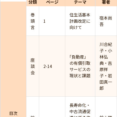
分類
ページ
テーマ
著者
巻
住生活基本
宿本尚
頭
1
計画改定に
吾
言
向けて
川合紀
子・小
｢負動産」
林弘
座
の有償引取
典・吉
談
2-14
サービスの
原祥
会
現状と課題
子・岩
田真一
郎
長寿命化・
中古流通促
目次