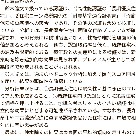
点に意義がある。
鈴木論文で扱っている認証は、⑴高性能認証の「長期優良住
宅」、⑵住宅ローン減税関係の「耐震基準適合証明書」「瑕疵
保険検査基準への適合」であり、その他の認証も含めて検証し
ている。分析では、長期優良住宅に明確な価格プレミアムが確
認され、その背景には税制措置に加え、性能や維持管理面の価
値があると考えられる。他方、認証取得率は低く、既存住宅へ
の波及も限定的である。築年数との交差項による検証では、新
築時を除き追加的な効果は見られず、プレミアムが主として新
築段階で形成されることが示される。
鈴木論文は、通常のヘドニック分析に加えて傾向スコア回帰
を用い、結果の頑健性を確認している。
分析結果からは、①長期優良住宅は耐久性に基づき正のプレ
ミアムを形成すること、②既存住宅向け認証はとくに築古住宅
で価格を押し上げること、③購入者メリットの小さい認証は中
立的な効果にとどまる可能性が示されている。すなわち、長寿
命化や中古流通促進に資する認証を受けた住宅には、市場で相
対的に高い需要がある。
最後に、鈴木論文の結果は東京圏の平均的傾向を示すもので