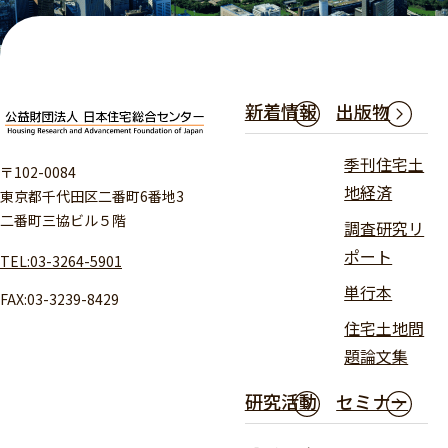
新着情報
出版物
季刊住宅土
〒102-0084
地経済
東京都千代田区二番町6番地3
二番町三協ビル５階
調査研究リ
ポート
TEL:03-3264-5901
単行本
FAX:03-3239-8429
住宅土地問
題論文集
研究活動
セミナー