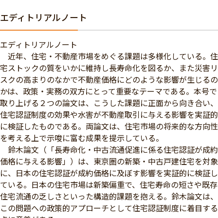
エディトリアルノート
エディトリアルノート
近年、住宅・不動産市場をめぐる課題は多様化している。住
宅ストックの質をいかに維持し長寿命化を図るか、また災害リ
スクの高まりのなかで不動産価格にどのような影響が生じるの
かは、政策・実務の双方にとって重要なテーマである。本号で
取り上げる２つの論文は、こうした課題に正面から向き合い、
住宅認証制度の効果や水害が不動産取引に与える影響を実証的
に検証したものである。両論文は、住宅市場の将来的な方向性
を考える上で示唆に富む成果を提示している。
鈴木論文（「長寿命化・中古流通促進に係る住宅認証が成約
価格に与える影響」）は、東京圏の新築・中古戸建住宅を対象
に、日本の住宅認証が成約価格に及ぼす影響を実証的に検証し
ている。日本の住宅市場は新築偏重で、住宅寿命の短さや既存
住宅流通の乏しさといった構造的課題を抱える。鈴木論文は、
この問題への政策的アプローチとして住宅認証制度に着目する