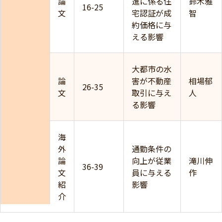
論
進に係る住
鈴木雅
16-25
文
宅認証が成
智
約価格に与
える影響
大都市の水
論
害が不動産
相場郁
26-35
文
取引に与え
人
る影響
海
外
通勤条件の
論
向上が従業
滝川伸
36-39
文
員に与える
作
紹
影響
介