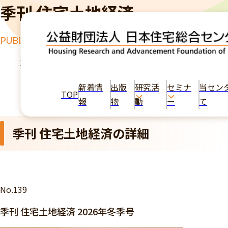
季刊 住宅土地経済
PUBLICATION
TOP
出版物
季刊 住宅土地経済 2026年冬季号
新着情
出版
研究活
セミナ
当セン
TOP
報
物
動
ー
て
季刊 住宅土地経済の詳細
No.139
季刊 住宅土地経済 2026年冬季号