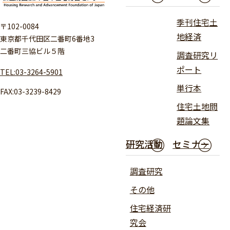
季刊住宅土
〒102-0084
地経済
東京都千代田区二番町6番地3
二番町三協ビル５階
調査研究リ
ポート
TEL:03-3264-5901
単行本
FAX:03-3239-8429
住宅土地問
題論文集
研究活動
セミナー
調査研究
その他
住宅経済研
究会