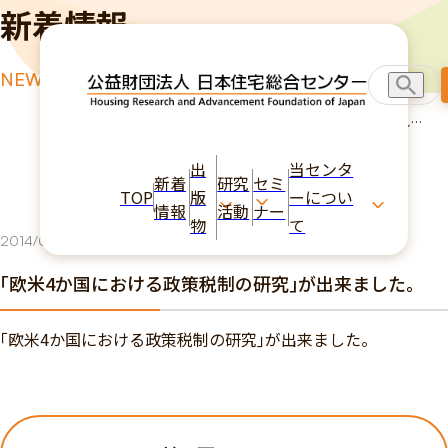
新着情報
NEWS
TOP
新着情報
｢欧米4か国における政策税制の研究｣が出来まし
た。
出
当センタ
新着
研究
セミ
TOP
版
ーについ
情報
活動
ナー
物
て
2014/03/07
出版物
｢欧米4か国における政策税制の研究｣が出来ました。
｢欧米4か国における政策税制の研究｣が出来ました。