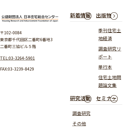
新着情報
出版物
季刊住宅土
〒102-0084
地経済
東京都千代田区二番町6番地3
二番町三協ビル５階
調査研究リ
ポート
TEL:03-3264-5901
単行本
FAX:03-3239-8429
住宅土地問
題論文集
研究活動
セミナー
調査研究
その他