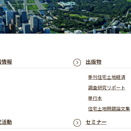
着情報
出版物
季刊住宅土地経済
調査研究リポート
単行本
住宅土地問題論文集
究活動
セミナー