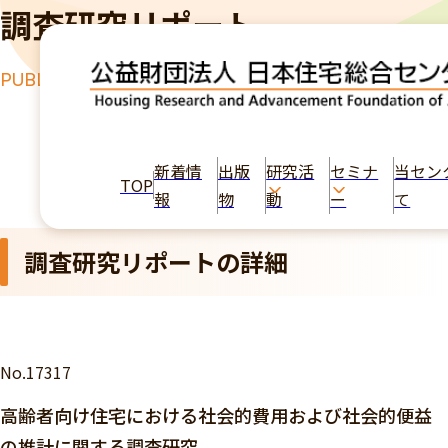
調査研究リポート
PUBLICATION
TOP
出版物
高齢者向け住宅における社会的費用および社会的便
益の推計に関する調査研究
新着情
出版
研究活
セミナ
当セン
TOP
報
物
動
ー
て
調査研究リポートの詳細
No.17317
高齢者向け住宅における社会的費用および社会的便益
の推計に関する調査研究