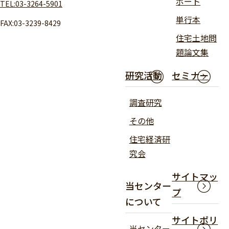
ポート
TEL:03-3264-5901
単行本
FAX:03-3239-8429
住宅土地問
題論文集
研究活動
セミナー
調査研究
その他
住宅経済研
究会
サイトマッ
当センター
プ
について
サイトポリ
当センター