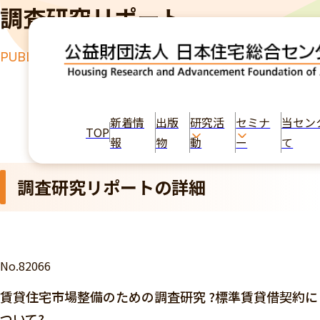
調査研究リポート
PUBLICATION
TOP
出版物
賃貸住宅市場整備のための調査研究 ?標準賃貸借契
約について?
新着情
出版
研究活
セミナ
当セン
TOP
報
物
動
ー
て
調査研究リポートの詳細
No.82066
賃貸住宅市場整備のための調査研究 ?標準賃貸借契約に
ついて?