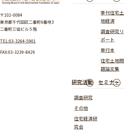
季刊住宅土
〒102-0084
地経済
東京都千代田区二番町6番地3
二番町三協ビル５階
調査研究リ
ポート
TEL:03-3264-5901
単行本
FAX:03-3239-8429
住宅土地問
題論文集
研究活動
セミナー
調査研究
その他
住宅経済研
究会