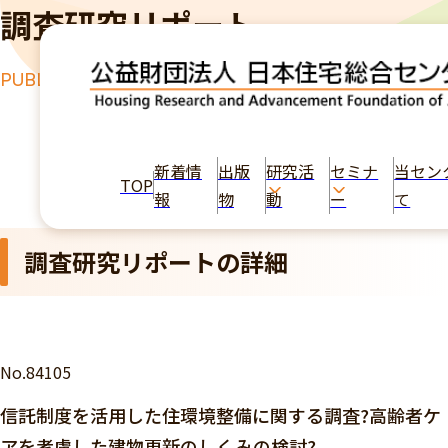
調査研究リポート
PUBLICATION
TOP
出版物
信託制度を活用した住環境整備に関する調査?高齢
者ケアを考慮した建物更新のしくみの検討?
新着情
出版
研究活
セミナ
当セン
TOP
報
物
動
ー
て
調査研究リポートの詳細
No.84105
信託制度を活用した住環境整備に関する調査?高齢者ケ
アを考慮した建物更新のしくみの検討?