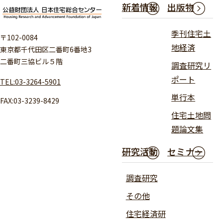
新着情報
出版物
季刊住宅土
〒102-0084
地経済
東京都千代田区二番町6番地3
二番町三協ビル５階
調査研究リ
ポート
TEL:03-3264-5901
単行本
FAX:03-3239-8429
住宅土地問
題論文集
研究活動
セミナー
調査研究
その他
住宅経済研