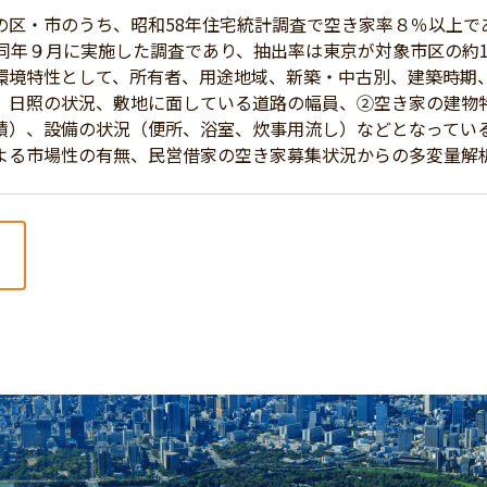
区・市のうち、昭和58年住宅統計調査で空き家率８％以上で
年９月に実施した調査であり、抽出率は東京が対象市区の約1／1
環境特性として、所有者、用途地域、新築・中古別、建築時期
、日照の状況、敷地に面している道路の幅員、②空き家の建物
積）、設備の状況（便所、浴室、炊事用流し）などとなってい
よる市場性の有無、民営借家の空き家募集状況からの多変量解