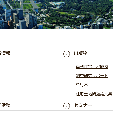
着情報
出版物
季刊住宅土地経済
調査研究リポート
単行本
住宅土地問題論文集
究活動
セミナー