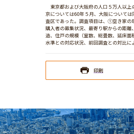
東京都および大阪府の人口５万人以上の
京については60年５月、大阪については同
査区であった。調査項目は、①空き家の
購入者の募集状況、最寄り駅からの距離
造、住戸の規模（室数、総畳数、延床面
水準との対応状況、前回調査との対比に
印刷