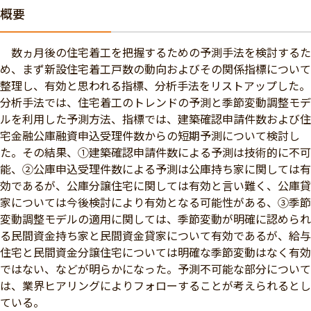
概要
数ヵ月後の住宅着工を把握するための予測手法を検討するた
め、まず新設住宅着工戸数の動向およびその関係指標について
整理し、有効と思われる指標、分析手法をリストアップした。
分析手法では、住宅着工のトレンドの予測と季節変動調整モデ
ルを利用した予測方法、指標では、建築確認申請件数および住
宅金融公庫融資申込受理件数からの短期予測について検討し
た。その結果、①建築確認申請件数による予測は技術的に不可
能、②公庫申込受理件数による予測は公庫持ち家に関しては有
効であるが、公庫分譲住宅に関しては有効と言い難く、公庫貸
家については今後検討により有効となる可能性がある、③季節
変動調整モデルの適用に関しては、季節変動が明確に認められ
る民間資金持ち家と民間資金貸家について有効であるが、給与
住宅と民間資金分譲住宅については明確な季節変動はなく有効
ではない、などが明らかになった。予測不可能な部分について
は、業界ヒアリングによりフォローすることが考えられるとし
ている。