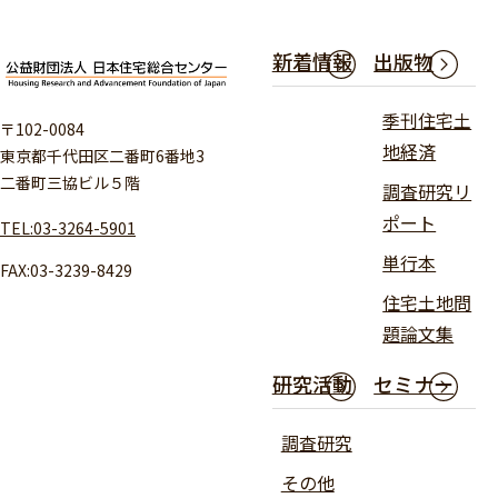
新着情報
出版物
季刊住宅土
〒102-0084
地経済
東京都千代田区二番町6番地3
二番町三協ビル５階
調査研究リ
ポート
TEL:03-3264-5901
単行本
FAX:03-3239-8429
住宅土地問
題論文集
研究活動
セミナー
調査研究
その他