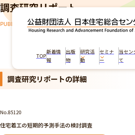
調査研究リポート
PUBLICATION
TOP
出版物
住宅着工の短期的予測手法の検討調査
新着情
出版
研究活
セミナ
当セン
TOP
報
物
動
ー
て
調査研究リポートの詳細
No.85120
住宅着工の短期的予測手法の検討調査