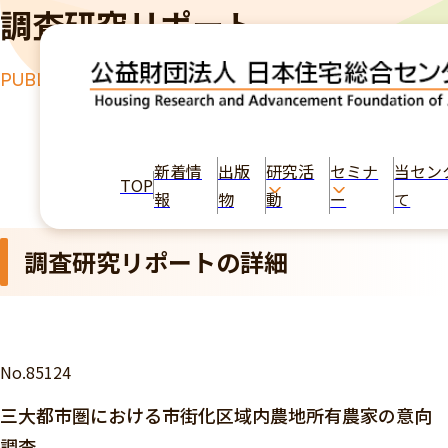
調査研究リポート
PUBLICATION
TOP
出版物
三大都市圏における市街化区域内農地所有農家の意
向調査
新着情
出版
研究活
セミナ
当セン
TOP
報
物
動
ー
て
調査研究リポートの詳細
No.85124
三大都市圏における市街化区域内農地所有農家の意向
調査