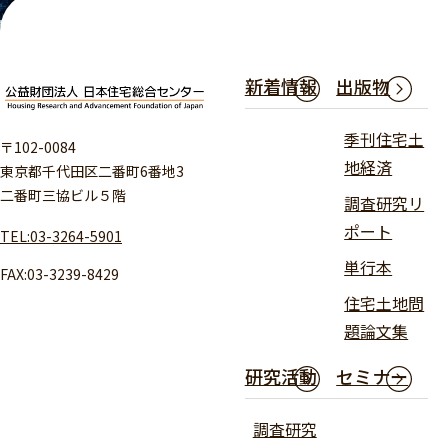
新着情報
出版物
季刊住宅土
〒102-0084
地経済
東京都千代田区二番町6番地3
二番町三協ビル５階
調査研究リ
ポート
TEL:03-3264-5901
単行本
FAX:03-3239-8429
住宅土地問
題論文集
研究活動
セミナー
調査研究