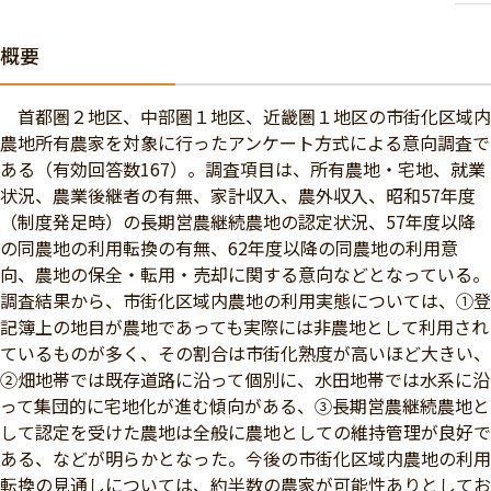
概要
首都圏２地区、中部圏１地区、近畿圏１地区の市街化区域内
農地所有農家を対象に行ったアンケート方式による意向調査で
ある（有効回答数167）。調査項目は、所有農地・宅地、就業
状況、農業後継者の有無、家計収入、農外収入、昭和57年度
（制度発足時）の長期営農継続農地の認定状況、57年度以降
の同農地の利用転換の有無、62年度以降の同農地の利用意
向、農地の保全・転用・売却に関する意向などとなっている。
調査結果から、市街化区域内農地の利用実態については、①登
記簿上の地目が農地であっても実際には非農地として利用され
ているものが多く、その割合は市街化熟度が高いほど大きい、
②畑地帯では既存道路に沿って個別に、水田地帯では水系に沿
って集団的に宅地化が進む傾向がある、③長期営農継続農地と
して認定を受けた農地は全般に農地としての維持管理が良好で
ある、などが明らかとなった。今後の市街化区域内農地の利用
転換の見通しについては、約半数の農家が可能性ありとしてお