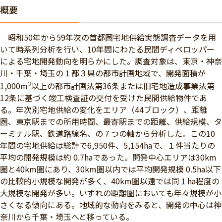
概要
昭和50年から59年次の首都圏宅地供給実態調査データを用
いて時系列分析を行い、10年間にわたる民間ディベロッパー
による宅地開発動向を明らかにした。調査対象は、東京・神奈
川・千葉・埼玉の１都３県の都市計画地域で、開発面積が
2
1,000m
以上の都市計画法第36条または旧宅地造成事業法第
12条に基づく竣工検査証の交付を受けた民間供給物件であ
る。年次別宅地供給の変化をエリア（44ブロック）、距離
圏、東京駅までの所用時間、最寄駅までの距離、供給規模、タ
ーミナル駅、鉄道路線名、の７つの軸から分析した。この10
年間の宅地供給は総計で6,950件、5,154haで、１件当たりの
平均の開発規模は約 0.7haであった。開発中心エリアは30km
圏と40km圏にあり、30km圏以内では平均開発規模 0.5ha以下
の比較的小規模な開発が多く、40km圏以遠では同１ha程度の
大規模な開発が多い。いずれの距離圏においても年々規模が小
さくなる傾向にある。地域的な動向をみると、開発の中心は神
奈川から千葉・埼玉へと移っている。