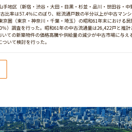
山手地区（新宿・渋谷・大田・目黒・杉並・品川・世田谷・中
中古比率は57.4％にのぼり、総流通戸数の半分以上が中古マン
、東京圏（東京・神奈川・千葉・埼玉）の昭和61年末における民間
.0％）調査を行った。昭和61年の中古流通量は26,422戸と推
おいての新築物件の価格高騰や供給量の減少が中古市場に与える
について検討を行った。