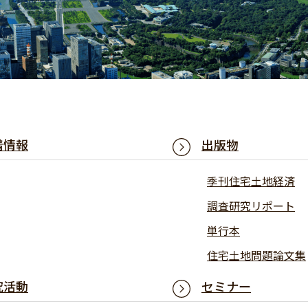
着情報
出版物
季刊住宅土地経済
調査研究リポート
単行本
住宅土地問題論文集
究活動
セミナー