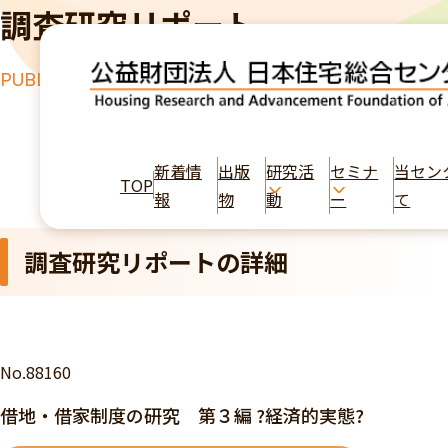
調査研究リポート
PUBLICATION
TOP
出版物
借地・借家制度の研究 第３編 ?経済的実態?
新着情
出版
研究活
セミナ
当セン
TOP
報
物
動
ー
て
調査研究リポートの詳細
No.88160
借地・借家制度の研究 第３編 ?経済的実態?