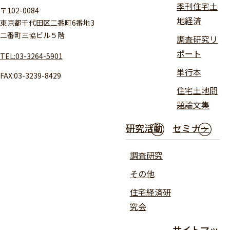
季刊住宅土
〒102-0084
地経済
東京都千代田区二番町6番地3
二番町三協ビル５階
調査研究リ
ポート
TEL:03-3264-5901
単行本
FAX:03-3239-8429
住宅土地問
題論文集
研究活動
セミナー
調査研究
その他
住宅経済研
究会
サイトマッ