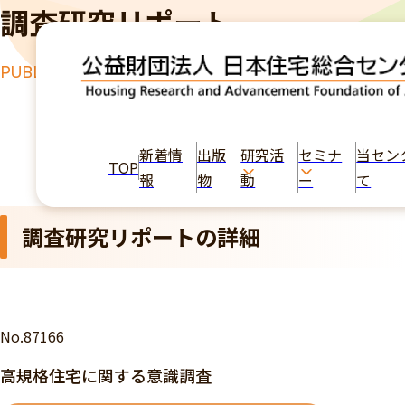
調査研究リポート
PUBLICATION
TOP
出版物
高規格住宅に関する意識調査
新着情
出版
研究活
セミナ
当セン
TOP
報
物
動
ー
て
調査研究リポートの詳細
No.87166
高規格住宅に関する意識調査