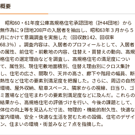
概要
昭和60・61年度公庫高規格住宅承認団地（計44団地）から
無作為に９団地208戸の入居者を抽出し、昭和63年３月から５
月にかけて意識調査を実施した（回収数142、回収率
68.3％）。調査内容は、入居者のプロフィールとして、入居者
の属性、前住宅・前敷地の内容、住替え・買替えの動向、高規
格住宅の選定理由などを調査し、高規格住宅の満足度につい
て、属性別、現住宅敷地面積別、住替え理由別にクロス集計
し、住宅の広さ、間取り、天井の高さ、廊下や階段の幅員、断
熱性など住宅の要素別満足度を把握した。さらに、周辺の自然
環境、屋外収納、駐車スペース、隣家からの視線、日当り、ゴ
ミ置場など住宅まわりの要素別満足度などに及んだ。これらの
結果から、高規格住宅の評価づけを行い、今後の課題として、
体位の向上等を見込んだ寸法、物理的・機能的耐久性、快適な
室内環境、安全・快適な生活を営むための設備、住宅のデザイ
ン、住まいの環境・街並みなど７点を指摘した。