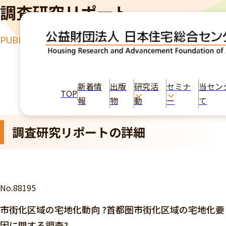
調査研究リポート
PUBLICATION
TOP
出版物
市街化区域の宅地化動向 ?首都圏市街化区域の宅地
化要因に関する調査?
新着情
出版
研究活
セミナ
当セン
TOP
報
物
動
ー
て
調査研究リポートの詳細
No.88195
市街化区域の宅地化動向 ?首都圏市街化区域の宅地化要
因に関する調査?