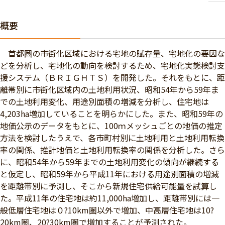
概要
首都圏の市街化区域における宅地の賦存量、宅地化の要因な
どを分析し、宅地化の動向を検討するため、宅地化実態検討支
援システム（ＢＲＩＧＨＴＳ）を開発した。それをもとに、距
離帯別に市街化区域内の土地利用状況、昭和54年から59年ま
での土地利用変化、用途別面積の増減を分析し、住宅地は
4,203ha増加していることを明らかにした。また、昭和59年の
地価公示のデータをもとに、100ｍメッシュごとの地価の推定
方法を検討したうえで、各市町村別に土地利用と土地利用転換
率の関係、推計地価と土地利用転換率の関係を分析した。さら
に、昭和54年から59年までの土地利用変化の傾向が継続する
と仮定し、昭和59年から平成11年における用途別面積の増減
を距離帯別に予測し、そこから新規住宅供給可能量を試算し
た。平成11年の住宅地は約11,000ha増加し、距離帯別には一
般低層住宅地は０?10km圏以外で増加、中高層住宅地は10?
20km圏、20?30km圏で増加することが予測された。