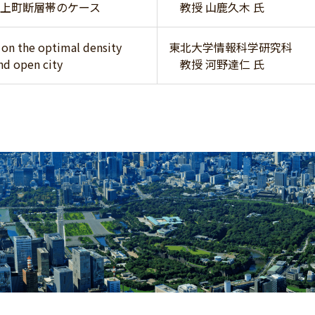
上町断層帯のケース
教授 山鹿久木 氏
 on the optimal density
東北大学情報科学研究科
nd open city
教授 河野達仁 氏