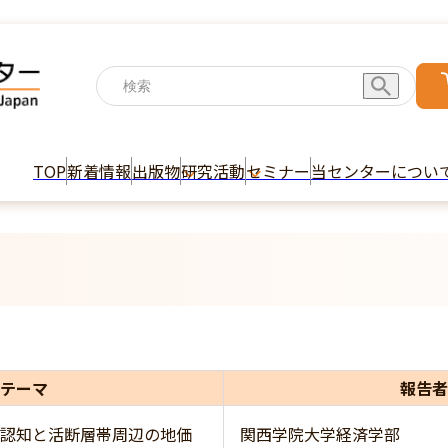
TOP
新着情報
出版物
研究活動
セミナー
当センターについ
テーマ
報告者
認知と活断層帯周辺の地価
関西学院大学経済学部