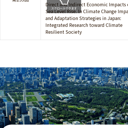
Direct and Indirect Economic Impacts 
スクロールできます
Sea Level Rise. In Climate Change Imp
and Adaptation Strategies in Japan:
Integrated Research toward Climate
Resilient Society