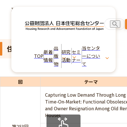
TOP
住宅経済研究会
住宅経済研究会
出
当センタ
新着
研究
セミ
TOP
版
ーについ
情報
活動
ナー
物
て
回
テーマ
Capturing Low Demand Through Long
Time-On-Market: Functional Obsolesc
and Owner Resignation Among Old Ren
Houses
第253回