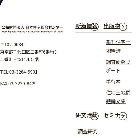
新着情報
出版物
季刊住宅土
〒102-0084
地経済
東京都千代田区二番町6番地3
二番町三協ビル５階
調査研究リ
ポート
TEL:03-3264-5901
単行本
FAX:03-3239-8429
住宅土地問
題論文集
研究活動
セミナー
調査研究