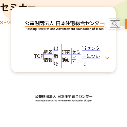
セミナー
SEMINAR
TOP
セミナー
マンションとその居住改善事例について
出
当センタ
新着
研究
セミ
TOP
版
ーについ
情報
活動
ナー
物
て