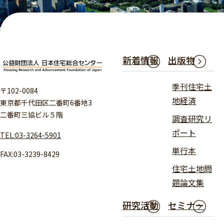
新着情報
出版物
季刊住宅土
〒102-0084
地経済
東京都千代田区二番町6番地3
二番町三協ビル５階
調査研究リ
ポート
TEL:03-3264-5901
単行本
FAX:03-3239-8429
住宅土地問
題論文集
研究活動
セミナー