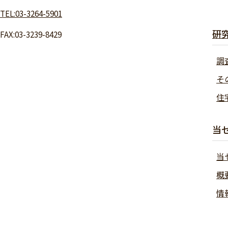
TEL:03-3264-5901
研
FAX:03-3239-8429
調
そ
住
当
当
概
情