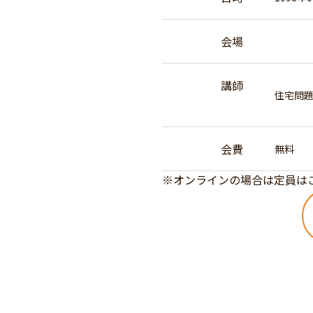
会場
講師
住宅問
会費
無料
※オンラインの場合は定員は