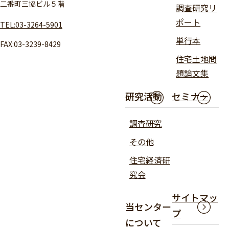
二番町三協ビル５階
調査研究リ
ポート
TEL:03-3264-5901
単行本
FAX:03-3239-8429
住宅土地問
題論文集
研究活動
セミナー
調査研究
その他
住宅経済研
究会
サイトマッ
当センター
プ
について