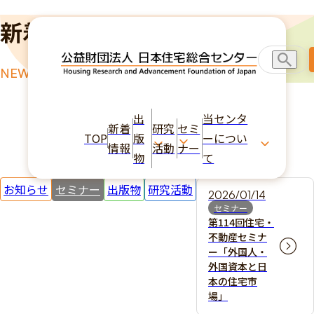
新着情報
NEWS
TOP
セミナー
出
当センタ
新着
研究
セミ
TOP
版
ーについ
情報
活動
ナー
物
て
お知らせ
セミナー
出版物
研究活動
2026/01/14
セミナー
第114回住宅・
不動産セミナ
ー「外国人・
外国資本と日
本の住宅市
場」