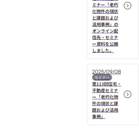
ミナー「老朽
化物件の現状
と課題および
活用事例」の
オンライン配
信先・セミナ
ー資料を公開
しました。
2025/09/08
セミナー
第113回住宅・
不動産セミナ
ー「老朽化物
件の現状と課
題および活用
事例」